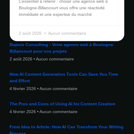
L’essentiel à retenir : choisir une agence web à
Boulogne-Billancourt vous offre une réactivité
immédiate et une expertise du marché
2 août 2026
Aucun commentaire
Dupuis Consulting : Votre agence web à Boulogne-
Billancourt pour vos projets
2 août 2026
Aucun commentaire
How AI Content Generation Tools Can Save You Time
and Effort
4 février 2026
Aucun commentaire
The Pros and Cons of Using AI for Content Creation
4 février 2026
Aucun commentaire
From Idea to Article: How AI Can Transform Your Writing
Process